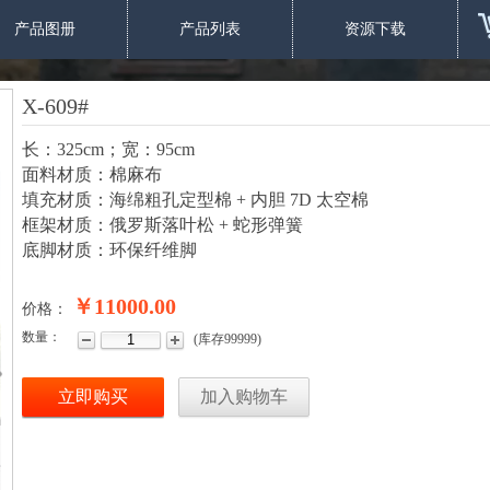
产品图册
产品列表
资源下载
任意搭配组合
X-609#
长：325cm；宽：95cm
面料材质：棉麻布
填充材质：海绵粗孔定型棉 + 内胆 7D 太空棉
固定套餐价格，同系列家具可任选（除功能餐桌外）
框架材质：俄罗斯落叶松 + 蛇形弹簧
不用担心不同款式不同尺寸产品价格不同
底脚材质：环保纤维脚
所以您可以放心大胆在系列中任意选择心仪的家具
￥11000.00
价格：
数量：
(
库存
99999
)
开始选购
立即购买
加入购物车
I
单品搭配GO！
任意购