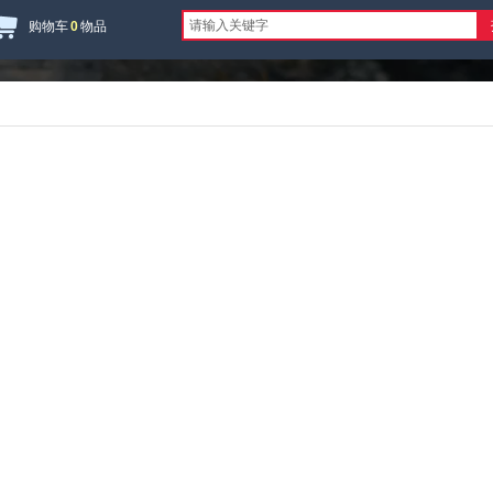
购物车
0
物品