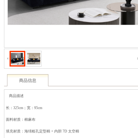
商品信息
商品描述
长：325cm；宽：95cm
面料材质：棉麻布
填充材质：海绵粗孔定型棉 + 内胆 7D 太空棉