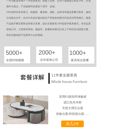
一木宅配是隶属于一木世家家具厂的旗下品牌，企业于成都成立将近20年，从成
都作为基点，产品辐射到全国各个省市、县城。
10年的时间专攻茶几、电视柜、餐桌椅、酒柜、边柜等等精品客餐厅家具，做到
行业拔尖水平，自2015年起打破传统生产到批发的模式开始尝试零售模式，随着
产品线不断完善和业务能力发展，提出全屋家具13件套套件家具模式，专供品质
装饰公司、大型家具商场、楼盘等，套餐家具模式以其上千种的灵活搭配方案，
性价比极高的产品获得大众的青睐。
2000+
5000+
1000+
合作装饰公司
全国经销规模
家具组合套餐
11件套全屋家具
套餐详解
Whole house Furniture
采用E1级别环保板材
进口实木木材
天然大理石台面
岩板台面/
科技玻台面......
茶几1件