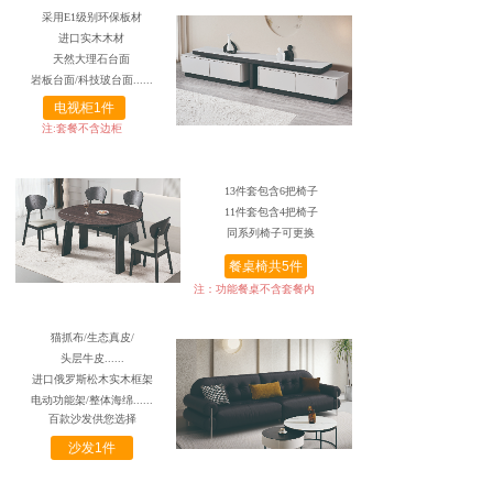
采用E1级别环保板材
进口实木木材
天然大理石台面
岩板台面/科技玻
台面......
电视柜1件
注:套餐不含边柜
13件套包含6把椅子
11件套包含4把椅子
同系列椅子可更换
餐桌椅共5件
注：功能餐桌不含套餐内
猫抓布/生态真皮/
头层牛皮......
进口俄罗斯松木实木框架
电动功能架/整体海绵......
百款沙发供您选择
请注意妃位的选择
沙发1件